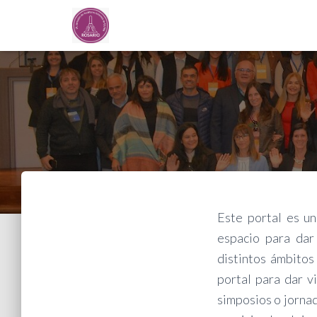
Este portal es u
espacio para dar
distintos ámbito
portal para dar v
simposios o jornad