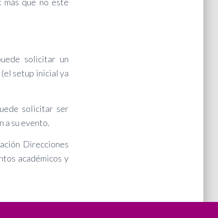
 x más que no esté
uede solicitar un
el setup inicial ya
ede solicitar ser
n a su evento.
ación Direcciones
entos académicos y