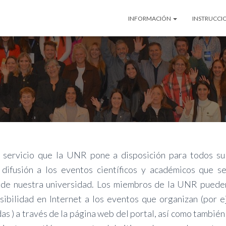
INFORMACIÓN
INSTRUCCI
n servicio que la UNR pone a disposición para todos su
 difusión a los eventos científicos y académicos que s
s de nuestra universidad. Los miembros de la UNR puede
isibilidad en Internet a los eventos que organizan (por 
as ) a través de la página web del portal, así como también 