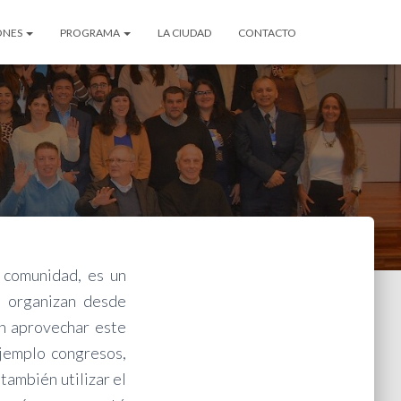
ONES
PROGRAMA
LA CIUDAD
CONTACTO
 comunidad, es un
e organizan desde
n aprovechar este
ejemplo congresos,
también utilizar el