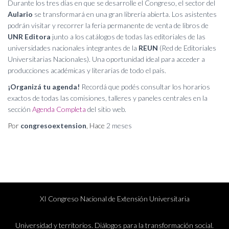
Durante los tres días en que se desarrolle el Congreso, el sector del
Aulario
se transformará en una gran librería abierta. Los asistentes
podrán visitar y recorrer la feria permanente de venta de libros de
UNR Editora
junto a los catálogos de todas las editoriales de las
universidades nacionales integrantes de la
REUN
(Red de Editoriales
Universitarias Nacionales). Una oportunidad ideal para acceder a
producciones académicas y literarias de todo el país.
¡Organizá tu agenda!
Recordá que podés consultar los horarios
exactos de todas las comisiones, talleres y paneles centrales en la
sección
Agenda Completa
del sitio web.
Por
congresoextension
, Hace
2 meses
XI Congreso Nacional de Extensión Universitaria
Universidad y territorios. Diálogos para la transformación social.