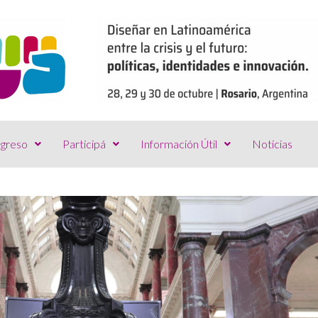
greso
Participá
Información Útil
Noticias