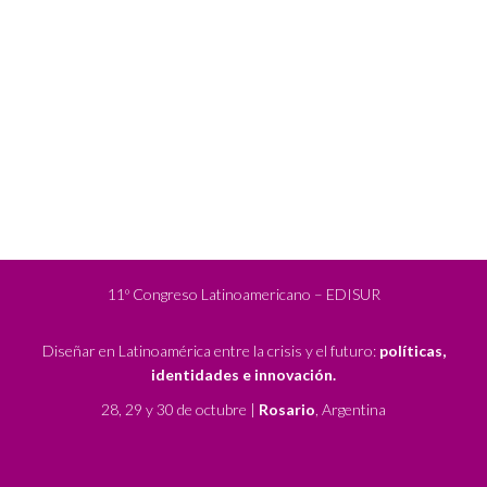
11º Congreso Latinoamericano – EDISUR
Diseñar en Latinoamérica entre la crisis y el futuro:
políticas,
identidades e innovación.
28, 29 y 30 de octubre |
Rosario
, Argentina