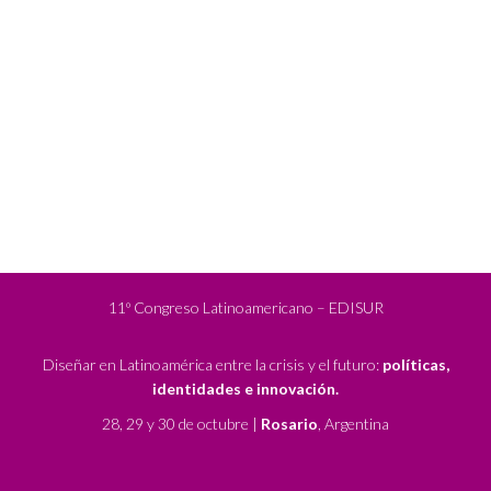
11º Congreso Latinoamericano – EDISUR
Diseñar en Latinoamérica entre la crisis y el futuro:
políticas,
identidades e innovación.
28, 29 y 30 de octubre |
Rosario
, Argentina