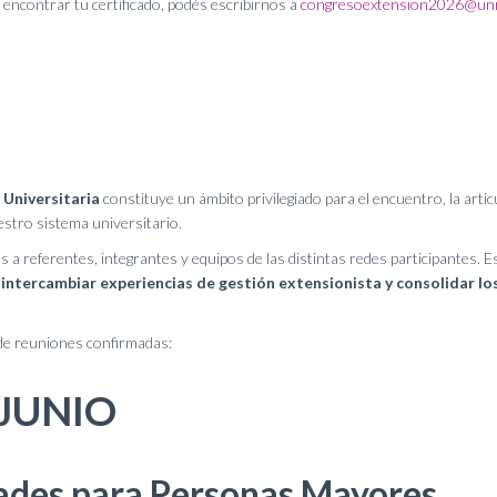
encontrar tu certificado, podés escribirnos a
congresoextension2026@unr
Universitaria
constituye un ámbito privilegiado para el encuentro, la artic
stro sistema universitario.
 a referentes, integrantes y equipos de las distintas redes participantes. E
s, intercambiar experiencias de gestión extensionista y consolidar l
 de reuniones confirmadas:
 JUNIO
ades para Personas Mayores