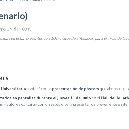
enario)
no UNR] | 9:00 h.
ada red estar presentes con 10 minutos de antelación para el inicio de las 
ers
Universitaria
contará con la
presentación de pósters
que abordan los d
tados en pantallas durante el jueves 11 de junio
en el
Hall del Aulari
as y autores contarán con un espacio para presentarlos brevemente e interc