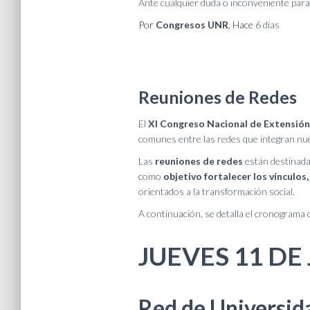
Ante cualquier duda o inconveniente para 
Por
Congresos UNR
, Hace
6 días
Reuniones de Redes
El
XI Congreso Nacional de Extensión 
comunes entre las redes que integran nue
Las
reuniones de redes
están destinadas
como
objetivo fortalecer los vínculo
orientados a la transformación social.
A continuación, se detalla el cronograma
JUEVES 11 DE
Red de Universid