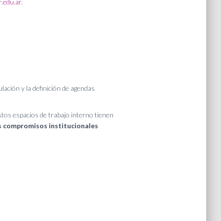
.edu.ar
.
ulación y la definición de agendas
stos espacios de trabajo interno tienen
os compromisos institucionales