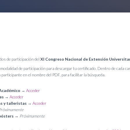
dos de participación del
XI Congreso Nacional de Extensión Universita
 modalidad de participación para descargar tu certificado. Dentro de cada c
a participante en el nombre del PDF, para facilitar la búsqueda.
 Académico
→
Acceder
es
→
Acceder
 y talleristas
→
Acceder
Próximamente
pósters
→
Próximamente