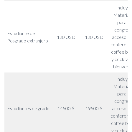
Incluye:
Material
para el
congreso
Estudiante de
120 USD
120 USD
acceso a l
Posgrado extranjero
conferenci
coffee br
y cocktail
bienveni
Incluye:
Material
para el
congreso
Estudiantes de grado
14500 $
19500 $
acceso a l
conferenci
coffee br
y cocktail