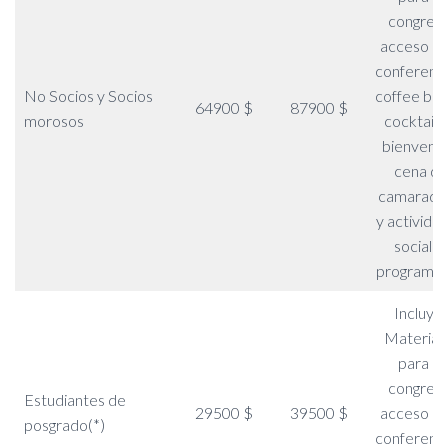
congreso
acceso a l
conferenci
No Socios y Socios
coffee bre
64900 $
87900 $
morosos
cocktail 
bienvenid
cena de
camarader
y activida
sociales
programa
Incluye:
Material
para el
congreso
Estudiantes de
29500 $
39500 $
acceso a l
posgrado(*)
conferenci