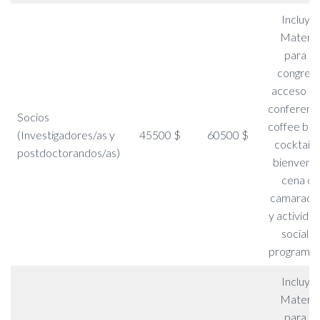
Incluye:
Materia
para el
congreso
acceso a l
conferenci
Socios
coffee bre
(Investigadores/as y
45500 $
60500 $
cocktail 
postdoctorandos/as)
bienvenid
cena de
camarader
y activida
sociales
programa
Incluye:
Materia
para el