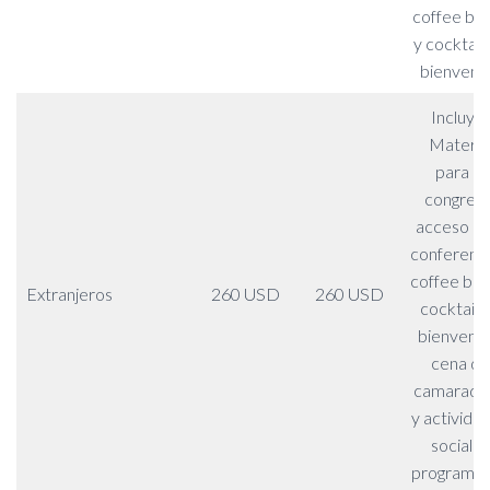
coffee br
y cocktail
bienveni
Incluye:
Materia
para el
congreso
acceso a l
conferenci
coffee bre
Extranjeros
260 USD
260 USD
cocktail 
bienvenid
cena de
camarader
y activida
sociales
programa