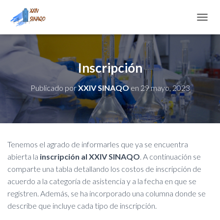
C
A
M
B
I
Inscripción
A
R
Publicado por
XXIV SINAQO
en
29 mayo, 2023
M
O
D
O
D
E
Tenemos el agrado de informarles que ya se encuentra
N
A
abierta la
inscripción al XXIV SINAQO
. A continuación se
V
comparte una tabla detallando los costos de inscripción de
E
acuerdo a la categoría de asistencia y a la fecha en que se
G
registren. Además, se ha incorporado una columna donde se
A
C
describe que incluye cada tipo de inscripción.
I